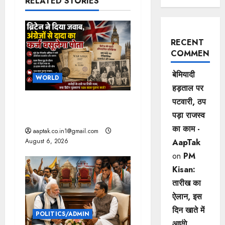
RELATED STORIES
a
v
RECENT
i
COMMENTS
g
बेमियादी
WORLD
हड़ताल पर
a
पटवारी, ठप
ब्रिटिश सरकार ने मांगे 109
t
पड़ा राजस्व
साल पुराने वॉर लोन के सबूत
का काम -
aaptak.co.in1@gmail.com
i
AapTak
August 6, 2026
o
on
PM
Kisan:
n
तारीख का
ऐलान, इस
दिन खाते में
POLITICS/ADMIN
आएंगे