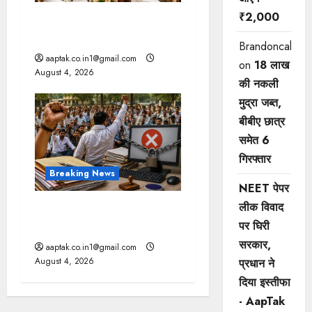
₹2,000
दतिया, बांकीपुर में हार पर BJP में
घमासान, पूर्व CM से मिले PM
Brandoncah
aaptak.co.in1@gmail.com
on
18 लाख
August 4, 2026
की नकली
मुद्रा जब्त,
बीबीए छात्र
समेत 6
गिरफ्तार
Breaking News
NEET पेपर
लीक विवाद
मप्र में पटवारियों को बड़ी राहत,
कलेक्टरों को लिखा पत्र
पर घिरी
सरकार,
aaptak.co.in1@gmail.com
August 4, 2026
प्रधान ने
दिया इस्तीफा
- AapTak