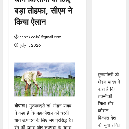
प्रशिक्षु
बड़ा तोहफा, सीएम ने
छात्राएं
आत्मविश्वास
किया ऐलान
रखें,
तकनीकी
aaptak.co.in1@gmail.com
दक्षता के
July 1, 2026
साथ अपनी
जड़ों से जुड़े :
मुख्यमंत्री डॉ.
यादव
मुख्यमंत्री डॉ.
मोहन यादव ने
कहा है कि
तकनीकी
शिक्षा और
भोपाल।
मुख्यमंत्री डॉ. मोहन यादव
कौशल
ने कहा है कि महाकौशल की धरती
विकास देश
धान उत्पादन के लिए जग प्रसिद्ध है।
की युवा शक्ति
शेर की दहाड़ और सतपुड़ा के पहाड़