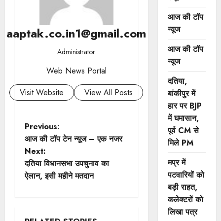
आज की टॉप
न्यूज
aaptak.co.in1@gmail.com
आज की टॉप
Administrator
न्यूज
Web News Portal
दतिया,
Visit Website
View All Posts
बांकीपुर में
हार पर BJP
में घमासान,
P
Previous:
पूर्व CM से
आज की टॉप टेन न्यूज – एक नजर
मिले PM
o
Next:
मप्र में
दतिया विधानसभा उपचुनाव का
s
पटवारियों को
ऐलान, इसी महीने मतदान
t
बड़ी राहत,
कलेक्टरों को
n
लिखा पत्र