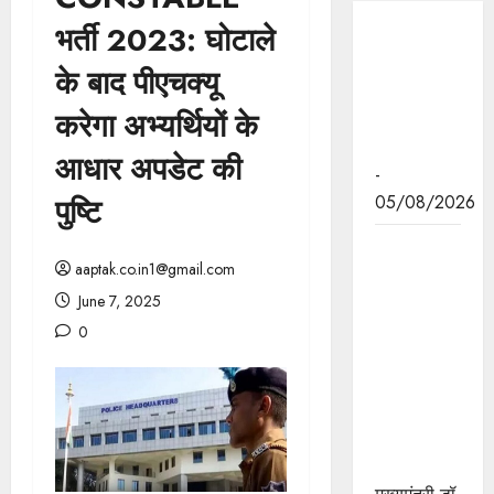
भर्ती 2023: घोटाले
अनुच्छेद
370 एवं
के बाद पीएचक्यू
35A की
करेगा अभ्यर्थियों के
समाप्ति के 7
साल पूरे
आधार अपडेट की
-
पुष्टि
05/08/2026
पं. द्वारिका
aaptak.co.in1@gmail.com
प्रसाद मिश्र
का व्यक्तित्व
June 7, 2025
और कतित्व
0
योगदान सदैव
रहेगा
प्रेरणास्रोत :
मुख्यमंत्री डॉ.
यादव