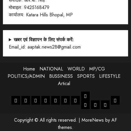
संपादक: आर.बी. सिंह
मोबाइल: 9425168479
कार्यालय: Katara Hills Bhopal, MP
खबर एवं विज्ञापन के लिए संपर्क करें:
Email_id: aaptak.news28@gmail.com
Home
NATIONAL
WORLD
MP/CG
POLITICS/ADMIN
BUSSINESS
SPORTS
LIFESTYLE
Artical
LIFESTYLE
Home
NATIONAL
WORLD
MP/CG
POLITICS/ADMIN
BUSSINESS
SPORTS
Artical
ENTERTANMENT
JOB
LIFESTYLE
Copyright © All rights reserved.
|
MoreNews
by AF
themes.