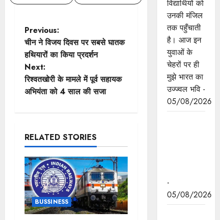
विद्यार्थियों को
उनकी मंजिल
तक पहुँचाती
P
Previous:
है। आज इन
चीन ने विजय दिवस पर सबसे घातक
o
युवाओं के
हथियारों का किया प्रदर्शन
चेहरों पर ही
Next:
s
मुझे भारत का
रिश्वतखोरी के मामले में पूर्व सहायक
उज्ज्वल भवि -
t
अभियंता को 4 साल की सजा
05/08/2026
n
अनुच्छेद
a
370 एवं
RELATED STORIES
35A की
v
समाप्ति के 7
साल पूरे
i
-
g
05/08/2026
BUSSINESS
a
मुख्यमंत्री डॉ.