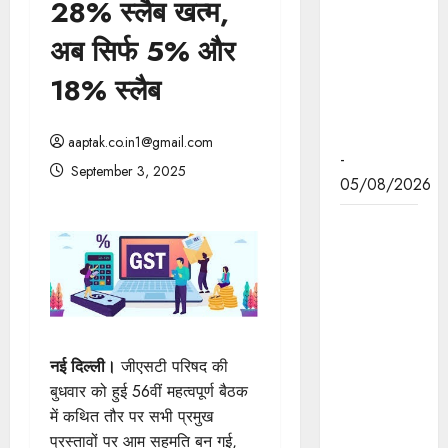
28% स्लैब खत्म,
ढाई वर्ष में
मंजूर हुई हैं
अब सिर्फ 5% और
अनेक वृहद
18% स्लैब
परियोजनाएं:
मुख्यमंत्री डॉ.
यादव
aaptak.co.in1@gmail.com
-
September 3, 2025
05/08/2026
व्यवस्थित
ग्रामीण
विकास और
जनकल्याण
कार्यक्रमों के
प्रभावी
नई दिल्ली।
जीएसटी परिषद की
क्रियान्वयन
बुधवार को हुई 56वीं महत्वपूर्ण बैठक
के लिए
में कथित तौर पर सभी प्रमुख
पंचायतों को
प्रस्तावों पर आम सहमति बन गई,