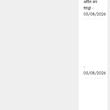
अर्पित कर
श्रद्धा -
05/08/2026
मुख्यमंत्री डॉ.
यादव ने
पद्मभूषण डॉ.
शिवमंगल सिंह
सुमन की
जयंती पर
किया नमन
-
05/08/2026
एसडीईआरएफ
के 90
दिवसीय
बेसिक
प्रशिक्षण का