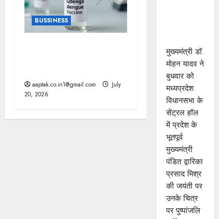
रहेगा
प्रेरणास्रोत :
BUSSINESS
मुख्यमंत्री डॉ.
यादव
भारत में पहली डेंगू वैक्सीन
मुख्यमंत्री डॉ.
QDENGA को मंजूरी, इस उम्र
मोहन यादव ने
के लोग ले सकेंगे डोज
बुधवार को
aaptak.co.in1@gmail.com
July
मध्यप्रदेश
20, 2026
विधानसभा के
सेंट्रल हॉल
में प्रदेश के
भूतपूर्व
मुख्यमंत्री
पंडित द्वारिका
प्रसाद मिश्र
की जयंती पर
उनके चित्र
पर पुष्पांजलि