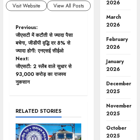
2026
Visit Website
View All Posts
March
2026
P
Previous:
जीएसटी में कटौती से ज्यादा पैसा
February
o
बचेगा, जीडीपी वृद्धि दर 8% से
2026
ज्यादा होगी: एनएसई सीईओ
s
Next:
January
t
जीएसटी: 2 स्लैब वाले सुधार से
2026
93,000 करोड़ का राजस्व
n
नुकसान
December
2025
a
v
November
RELATED STORIES
2025
i
October
g
2025