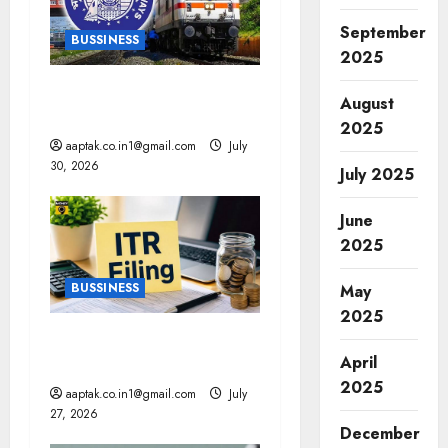
a
September
BUSSINESS
t
2025
रेलवे में तत्काल टिकट में बदलाव,
i
August
कल से लागू
2025
o
aaptak.co.in1@gmail.com
July
30, 2026
July 2025
n
June
2025
BUSSINESS
May
2025
ई-फाइलिंग से चूके तो सिर्फ जुर्माना
April
नहीं, ये 5 बड़े नुकसान
2025
aaptak.co.in1@gmail.com
July
27, 2026
December