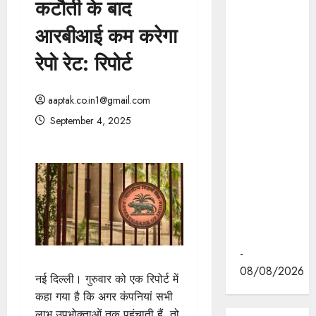
कटौती के बाद
मुख्यमंत्री डॉ.
मोहन यादव ने
आरबीआई कम करेगा
इंदौर के
रेपो रेट: रिपोर्ट
ब्रिलियंट
कन्वेंशन सेंटर
में "न्याय तक
aaptak.co.in1@gmail.com
पहुँच बढ़ाने"
September 4, 2025
पर आयोजित
वेस्ट ज़ोन
क्षेत्रीय
सम्मेलन में
वीडियो का
लोकार्पण
किया।
-
08/08/2026
नई दिल्ली। गुरुवार को एक रिपोर्ट में
कहा गया है कि अगर कंपनियां सभी
लाभ उपभोक्ताओं तक पहुंचाती हैं, तो