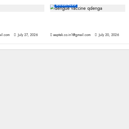
BUSSINESS
तो सिर्फ जुर्माना नहीं, ये
भारत में पहली डेंगू वैक्सीन QDENGA
को मंजूरी, इस उम्र के लोग ले सकेंगे डोज
il.com
July 27, 2026
aaptak.co.in1@gmail.com
July 20, 2026