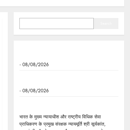
SEARCH
Search
मुख्यमंत्री डॉ. यादव रविवार को चार नई हवाई सेवाओं का
करेंगे शुभारंभ
- 08/08/2026
मुख्यमंत्री डॉ. यादव को दुबई में होने वाली एनुअल इन्वेस्टमेंट
मीटिंग का आमंत्रण
- 08/08/2026
दो दिवसीय वेस्ट जोन रीजनल कॉन्फ्रेंस - "इन्हेंसिंग एक्सेस
टू जस्टिस"
भारत के मुख्य न्यायाधीश और राष्ट्रीय विधिक सेवा
प्राधिकरण के प्रमुख संरक्षक न्यायमूर्ति श्री सूर्यकांत,