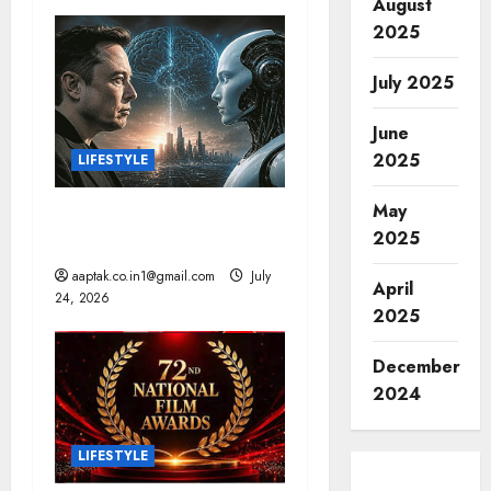
August
v
2025
i
July 2025
g
June
a
2025
LIFESTYLE
t
May
AI: मस्क की बड़ी चेतावनी, 10
i
2025
साल में छिन सकता है कंट्रोल!
aaptak.co.in1@gmail.com
July
o
April
24, 2026
2025
n
December
2024
LIFESTYLE