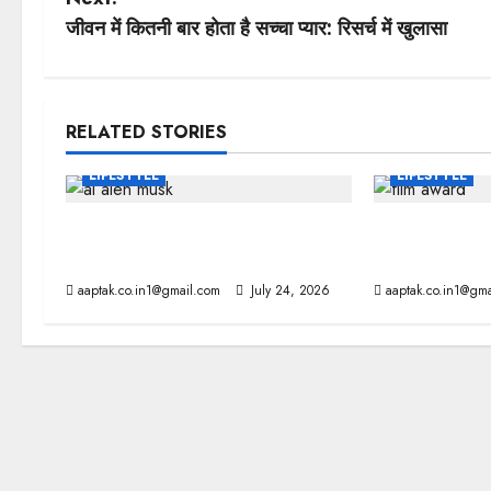
s
जीवन में कितनी बार होता है सच्चा प्यार: रिसर्च में खुलासा
t
n
RELATED STORIES
a
LIFESTYLE
LIFESTYLE
v
AI: मस्क की बड़ी चेतावनी, 10 साल में
राष्ट्रीय फिल्म 
i
छिन सकता है कंट्रोल!
सर्वश्रेष्ठ अभिनेत
aaptak.co.in1@gmail.com
July 24, 2026
aaptak.co.in1@gma
g
a
t
i