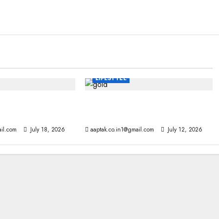
LIFESTYLE
पुरस्कार: आर्यन और ममूटी
वैज्ञानिकों ने खोज निकाला, आखिर सोने में
ा
क्यों नहीं लगता जंग
il.com
July 18, 2026
aaptak.co.in1@gmail.com
July 12, 2026