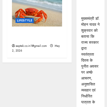
प्रोत्साहित :
मुख्यमंत्री डॉ.
यादव
मुख्यमंत्री डॉ.
LIFESTYLE
मोहन यादव ने
शुक्रवार को
वैज्ञानिकों ने खोला राज, तिरछा
बताया कि
क्यों चलते हैं केकड़े?
राज्य सरकार
aaptak.co.in1@gmail.com
May
द्वारा
2, 2026
स्वतंत्रता
दिवस के
पुनीत अवसर
पर अच्छे
आचरण,
अनुशासित
व्यवहार एवं
निर्धारित
पात्रता के