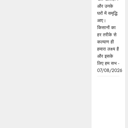
और उनके
घरों में समृद्धि
आए।
किसानों का
हर तरीके से
कल्याण ही
हमारा लक्ष्य है
और इसके
लिए हम सभ -
07/08/2026
छिंदवाड़ा को
औद्योगिक हब
बनाने की
दिशा में तेज
होंगे प्रयास :
मुख्यमंत्री डॉ.
यादव