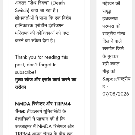
अक्सर “डेथ स्विच” (Death
महेश्वर की
Switch) कहा जा रहा है।
समृद्ध
शोधकर्ताओं ने पाया कि एक विशेष
हथकरघा
हानिकारक प्रोटीन इंटरैक्शन
परम्परा को
मस्तिष्क की कोशिकाओं को नष्ट
राष्ट्रीय गौरव
करने का संकेत देता है।
दिलाने वाले
खरगोन जिले
के बुनकर
Thank you for reading this
श्री कमल
post, don't forget to
गौड़ को
subscribe!
&apos;राष्ट्रीय
मुख्य खोज और इसके कार्य करने का
ह -
तरीका
07/08/2026
NMDA रिसेप्टर और TRPM4
मुख्यमंत्री डॉ.
चैनल:
हीडलबर्ग यूनिवर्सिटी के
यादव भगवान
वैज्ञानिकों ने पहचान की है कि
श्री
अल्जाइमर में NMDA रिसेप्टर और
महाकालेश्‍वर
TRPM4 आयन चैनल के बीच एक