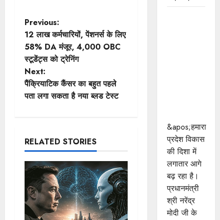
प्रधानमंत्री
P
Previous:
श्री मोदी के
12 लाख कर्मचारियों, पेंशनर्स के लिए
विकसित
o
58% DA मंजूर, 4,000 OBC
भारत-2047
स्टूडेंट्स को ट्रेनिंग
s
के संकल्प को
Next:
पूरा करेगी
t
पैंक्रियाटिक कैंसर का बहुत पहले
युवा पीढ़ी :
पता लगा सकता है नया ब्लड टेस्ट
मुख्यमंत्री डॉ.
n
यादव
a
&apos;हमारा
प्रदेश विकास
RELATED STORIES
v
की दिशा में
लगातार आगे
i
बढ़ रहा है।
g
प्रधानमंत्री
श्री नरेंद्र
a
मोदी जी के