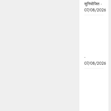
सुनियोजित -
07/08/2026
जन सेवा में
संवेदनशीलता
ही सुशासन
की पहचान :
मुख्यमंत्री डॉ.
यादव
-
07/08/2026
प्रशिक्षु
छात्राएं
आत्मविश्वास
रखें,
तकनीकी
दक्षता के
साथ अपनी