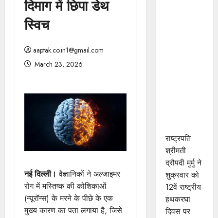
दिमाग में छिपा डेथ
राष्ट्रपति
श्रीमती मुर्मु ने
स्विच
महेश्वरी साड़ी
बुनाई में
aaptak.co.in1@gmail.com
उत्कृष्ट
March 23, 2026
योगदान के
लिए खरगोन
जिले के श्री
कमल गौड़
को किया
सम्मानित
राष्ट्रपति
श्रीमती
द्रौपदी मुर्मु ने
नई दिल्ली।
वैज्ञानिकों ने अल्जाइमर
शुक्रवार को
रोग में मस्तिष्क की कोशिकाओं
12वें राष्ट्रीय
(न्यूरॉन्स) के मरने के पीछे के एक
हथकरघा
मुख्य कारण का पता लगाया है, जिसे
दिवस पर