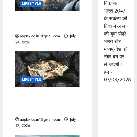
विकसित
LIFESTYLE
t
भारत 2047
i
के संकल्प की
AI: मस्क की बड़ी चेतावनी, 10
दिशा में आज
साल में छिन सकता है कंट्रोल!
o
की युवा पीढ़ी
aaptak.co.in1@gmail.com
July
भारत और
24, 2026
n
मध्यप्रदेश को
नंबर-वन पर
ले जाएगी।
हम -
07/08/2026
LIFESTYLE
बंदियों की
वैज्ञानिकों ने खोज निकाला,
समय पूर्व
आखिर सोने में क्यों नहीं लगता
रिहाई दूसरे
जंग
बंदियों को भी
aaptak.co.in1@gmail.com
July
अच्छे आचरण
12, 2026
के लिए करेगी