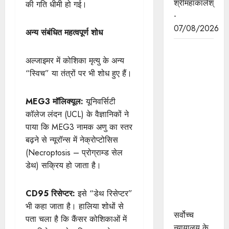
श्रीमहाकालेश्
की गति धीमी हो गई।
-
07/08/2026
अन्य संबंधित महत्वपूर्ण शोध
सर्वोच्च
अल्जाइमर में कोशिका मृत्यु के अन्य
न्यायालय के
“स्विच” या तंत्रों पर भी शोध हुए हैं।
मुख्‍य
न्‍यायाधीश
न्यायाधिपति
MEG3 मॉलिक्यूल:
यूनिवर्सिटी
सूर्यकांत और
कॉलेज लंदन (UCL) के वैज्ञानिकों ने
मुख्यमंत्री डॉ.
पाया कि MEG3 नामक अणु का स्तर
यादव ने
बढ़ने से न्यूरॉन्स में नेक्रोप्टोसिस
उज्जैन में
(Necroptosis – प्रोग्राम्ड सेल
न्यायाधीश
डेथ) सक्रिय हो जाता है।
अतिथि गृह
का किया
CD95 रिसेप्टर:
इसे “डेथ रिसेप्टर”
भूमिपूजन
भी कहा जाता है। हालिया शोधों से
सर्वोच्च
पता चला है कि कैंसर कोशिकाओं में
न्यायालय के