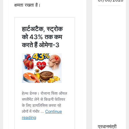
क्षमता रखता है।
हाथकरघा
क्षेत्र को
प्रोत्साहन,
पारंपरिक
कला को
संरक्षित करने
तथा महिलाओं
को रोजगार
के अवसर
उपलब्धर
करवाने की
दिशा में
महत्वपूर्ण
पहल :
मुख्यमंत्री डॉ.
यादव
प्रधानमंत्री