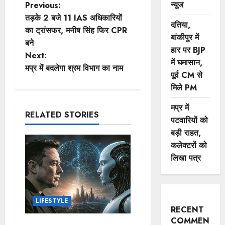
P
न्यूज
Previous:
तड़के 2 बजे 11 IAS अधिकारियों
दतिया,
o
का ट्रांसफर, मनीष सिंह फिर CPR
बांकीपुर में
बने
s
हार पर BJP
Next:
में घमासान,
t
मप्र में बदलेगा श्र​म विभाग का नाम
पूर्व CM से
मिले PM
n
मप्र में
a
RELATED STORIES
पटवारियों को
v
बड़ी राहत,
कलेक्टरों को
i
लिखा पत्र
g
a
LIFESTYLE
RECENT
t
COMMENTS