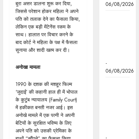
बुरा असर डालना शुरू कर दिया,
06/08/2026
जिससे परेशान होकर महिला ने अपने
मुख्यमंत्री डॉ.
पति को तलाक देने का फैसला किया,
यादव ने
लेकिन एक बड़ी मेंटेनेंस रकम के
केंद्रीय मंत्री
साथ। हालात पर विचार करने के
भूपेंद्र यादव
बाद कोर्ट ने महिला के पक्ष में फैसला
से की सौजन्य
सुनाया और शादी खत्म कर दी।
भेंट
-
अनोखा मामला
06/08/2026
नवकरणीय
1990 के दशक की मशहूर फिल्म
ऊर्जा के क्षेत्र
‘जुदाई’ की कहानी हाल ही में भोपाल
में मध्यप्रदेश
के कुटुंब न्यायालय (Family Court)
देश का
में हकीकत बनती नजर आई। इस
अग्रणी राज्य
अनोखे मामले में एक पत्नी ने अपनी
: मुख्यमंत्री
बेटियों के सुरक्षित भविष्य के लिए
डॉ. यादव
अपने पति को उसकी प्रेमिका के
-
हाथों “सौंपने” का फैसला किया