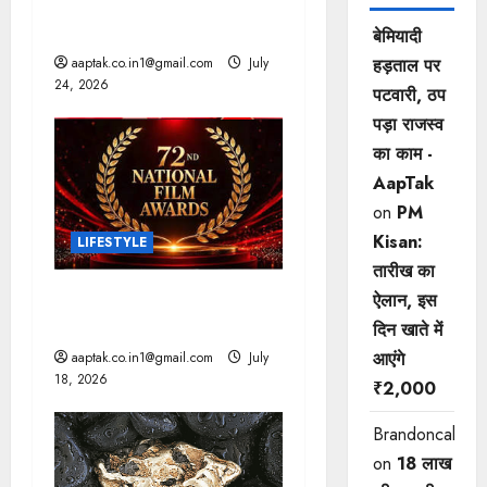
AI: मस्क की बड़ी चेतावनी, 10
i
साल में छिन सकता है कंट्रोल!
बेमियादी
हड़ताल पर
aaptak.co.in1@gmail.com
July
o
24, 2026
पटवारी, ठप
n
पड़ा राजस्व
का काम -
AapTak
on
PM
Kisan:
LIFESTYLE
तारीख का
राष्ट्रीय फिल्म पुरस्कार: आर्यन
ऐलान, इस
और ममूटी सर्वश्रेष्ठ अभिनेता
दिन खाते में
आएंगे
aaptak.co.in1@gmail.com
July
18, 2026
₹2,000
Brandoncah
on
18 लाख