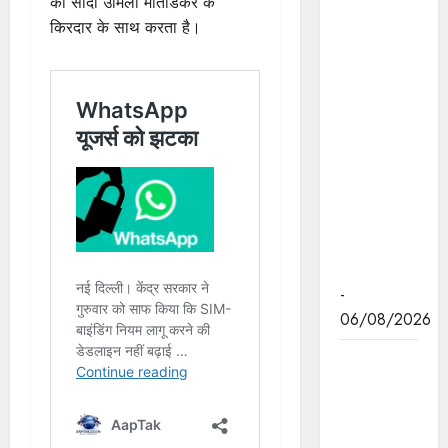
का सौदा उर्मिला मातोंडकर के
कल्याणकारी
किरदार के साथ करता है।
तथा
हितग्राही
मूलक
योजनाओं को
अधिक
प्रभावी बनाने
के लिए
अनुशंसाएं देने
उच्च स्तरीय
समिति गठित
-
06/08/2026
मध्यप्रदेश में
सृजन संवाद
अभियान का
शुभारंभ