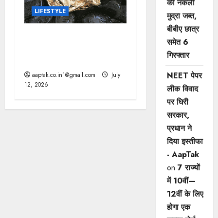
की नकली
LIFESTYLE
मुद्रा जब्त,
बीबीए छात्र
वैज्ञानिकों ने खोज निकाला,
समेत 6
आखिर सोने में क्यों नहीं लगता
गिरफ्तार
जंग
NEET पेपर
aaptak.co.in1@gmail.com
July
12, 2026
लीक विवाद
पर घिरी
सरकार,
प्रधान ने
दिया इस्तीफा
- AapTak
on
7 राज्यों
में 10वीं—
12वीं ​के लिए
होगा एक