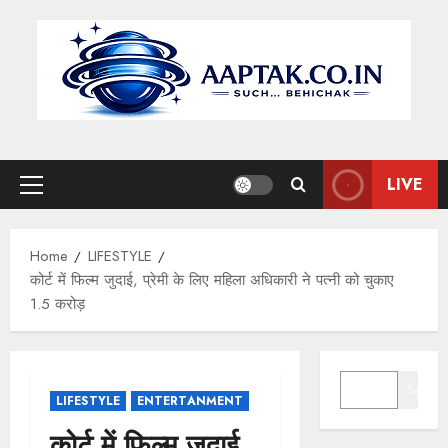
Skip
to
content
LIVE
Primary
Menu
Home
LIFESTYLE
कोर्ट में फिल्म जुदाई, प्रेमी के लिए महिला अधिकारी ने पत्नी को चुकाए
1.5 करोड़
SEARCH
Search
LIFESTYLE
ENTERTANMENT
कोर्ट में फिल्म जुदाई,