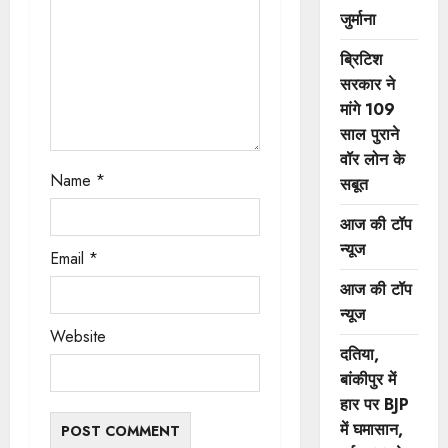
i
जुर्माना
o
ब्रिटिश
सरकार ने
n
मांगे 109
साल पुराने
वॉर लोन के
Name
*
सबूत
आज की टॉप
न्यूज
Email
*
आज की टॉप
न्यूज
Website
दतिया,
बांकीपुर में
हार पर BJP
में घमासान,