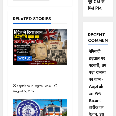
पूर्व CM से
मिले PM
RELATED STORIES
RECENT
COMMENTS
बेमियादी
हड़ताल पर
WORLD
पटवारी, ठप
ब्रिटिश सरकार ने मांगे 109
पड़ा राजस्व
साल पुराने वॉर लोन के सबूत
का काम -
AapTak
aaptak.co.in1@gmail.com
August 6, 2026
on
PM
Kisan:
तारीख का
ऐलान, इस