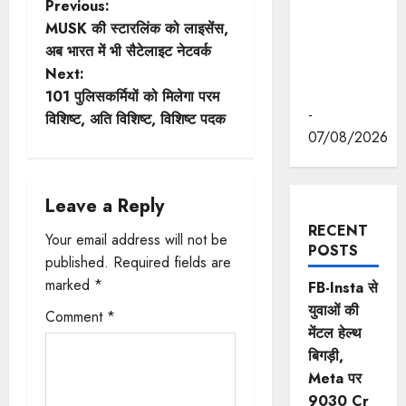
रवीन्द्रनाथ
P
Previous:
टैगोर की
MUSK की स्टारलिंक को लाइसेंस,
o
पुण्यतिथि पर
अब भारत में भी सैटेलाइट नेटवर्क
की श्रद्धांजलि
Next:
s
अर्पित
101 पुलिसकर्मियों को मिलेगा परम
-
t
विशिष्ट, अति विशिष्ट, विशिष्ट पदक
07/08/2026
n
a
Leave a Reply
RECENT
v
Your email address will not be
POSTS
published.
Required fields are
i
marked
*
FB-Insta से
g
युवाओं की
Comment
*
मेंटल हेल्थ
a
बिगड़ी,
Meta पर
t
9030 Cr