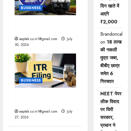
दिन खाते में
BUSSINESS
आएंगे
₹2,000
रेलवे में तत्काल टिकट में बदलाव,
कल से लागू
Brandoncah
aaptak.co.in1@gmail.com
July
on
18 लाख
30, 2026
की नकली
मुद्रा जब्त,
बीबीए छात्र
समेत 6
BUSSINESS
गिरफ्तार
NEET पेपर
ई-फाइलिंग से चूके तो सिर्फ जुर्माना
लीक विवाद
नहीं, ये 5 बड़े नुकसान
पर घिरी
aaptak.co.in1@gmail.com
July
सरकार,
27, 2026
प्रधान ने