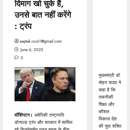
दिमाग खो चुके हैं,
प्रशिक्षु
छात्राएं
उनसे बात नहीं करेंगे
आत्मविश्वास
: ट्रंप
रखें,
तकनीकी
दक्षता के
aaptak.co.in1@gmail.com
साथ अपनी
June 6, 2025
जड़ों से जुड़े :
0
मुख्यमंत्री डॉ.
यादव
मुख्यमंत्री डॉ.
मोहन यादव ने
कहा है कि
तकनीकी
शिक्षा और
कौशल
वॉशिंगटन।
अमेरिकी राष्ट्रपति
विकास देश
डोनाल्ड ट्रंप और सरकार में शामिल
की युवा शक्ति
रहे बिजनेसमैन एलन मस्क के बीच