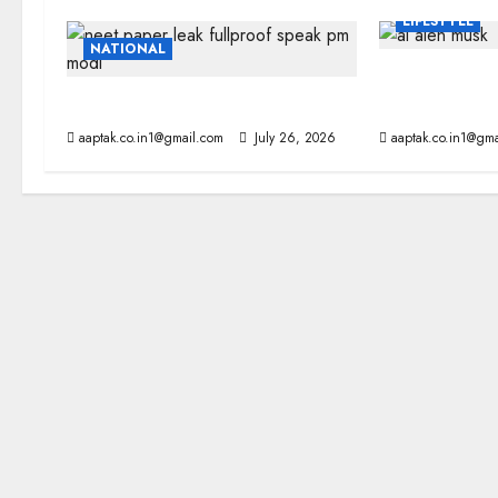
LIFESTYLE
NATIONAL
AI: मस्क की बड़
पेपरलीक रोकने कठोर कानून लाएंगे : PM
छिन सकता है कंट
aaptak.co.in1@gmail.com
July 26, 2026
aaptak.co.in1@gma