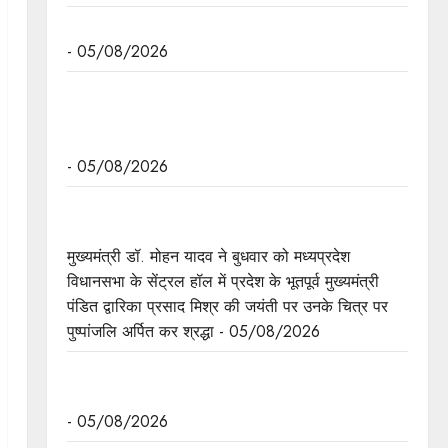
अनुच्छेद 370 एवं 35A की समाप्ति के 7 साल पूरे
- 05/08/2026
मुख्यमंत्री डॉ. मोहन यादव ने नर्मदापुरम में आयोजित बलराम
कृषि महोत्सव को मंत्रालय से वीडियो कॉन्फ्रेंसिंग से संबोधित
किया।
- 05/08/2026
पं. द्वारिका प्रसाद मिश्र का व्यक्तित्व और कतित्व योगदान
सदैव रहेगा प्रेरणास्रोत : मुख्यमंत्री डॉ. यादव
मुख्यमंत्री डॉ. मोहन यादव ने बुधवार को मध्यप्रदेश
विधानसभा के सेंट्रल हॉल में प्रदेश के भूतपूर्व मुख्यमंत्री
पंडित द्वारिका प्रसाद मिश्र की जयंती पर उनके चित्र पर
पुष्पांजलि अर्पित कर श्रद्धा - 05/08/2026
मुख्यमंत्री डॉ. यादव ने पद्मभूषण डॉ. शिवमंगल सिंह सुमन
की जयंती पर किया नमन
- 05/08/2026