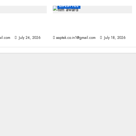
LIFESTYLE
ी चेतावनी, 10 साल में
राष्ट्रीय फिल्म पुरस्कार: आर्यन और ममूटी
्रोल!
सर्वश्रेष्ठ अभिनेता
il.com
July 24, 2026
aaptak.co.in1@gmail.com
July 18, 2026