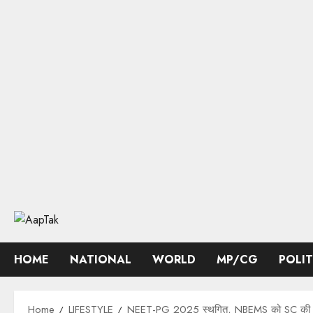
Skip
to
content
HOME
NATIONAL
WORLD
MP/CG
POLI
Home
LIFESTYLE
NEET-PG 2025 स्थगित, NBEMS को SC की मं