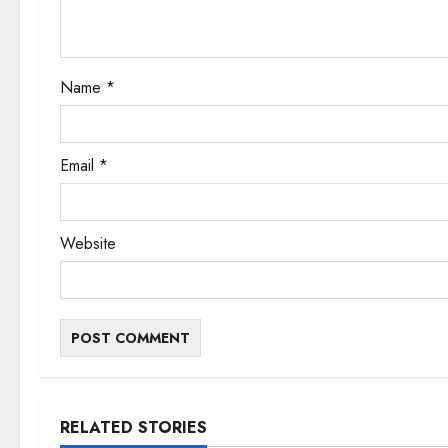
i
o
Name
*
n
Email
*
Website
RELATED STORIES