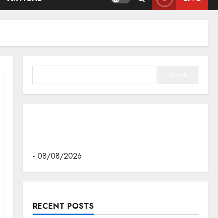
SEARCH
Search
मुख्यमंत्री डॉ. मोहन यादव ने इंदौर के ब्रिलियंट कन्वेंशन
सेंटर में "न्याय तक पहुँच बढ़ाने" पर आयोजित वेस्ट ज़ोन
क्षेत्रीय सम्मेलन में वीडियो का लोकार्पण किया।
- 08/08/2026
RECENT POSTS