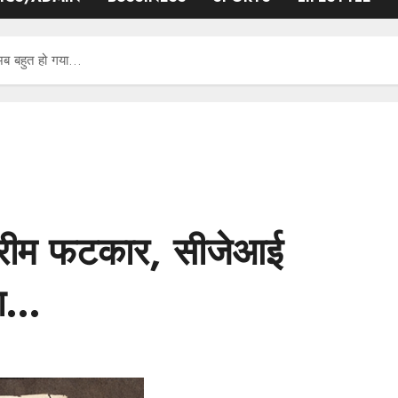
अब बहुत हो गया…
रीम फटकार, सीजेआई
या…