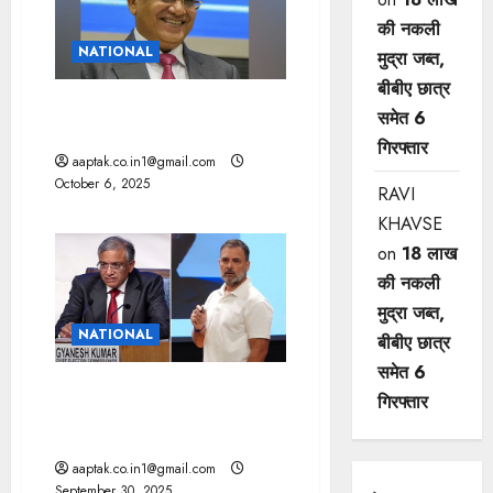
की नकली
NATIONAL
मुद्रा जब्त,
बीबीए छात्र
आधार जन्म, निवास या नागरिकता
समेत 6
का प्रमाण नहीं: EC
गिरफ्तार
aaptak.co.in1@gmail.com
October 6, 2025
RAVI
KHAVSE
on
18 लाख
की नकली
मुद्रा जब्त,
NATIONAL
बीबीए छात्र
समेत 6
SIR के बाद बिहार की मतदाता सूची
गिरफ्तार
फाइनल, पटना में बढ़ गए 1.63 लाख
वोटर
aaptak.co.in1@gmail.com
September 30, 2025