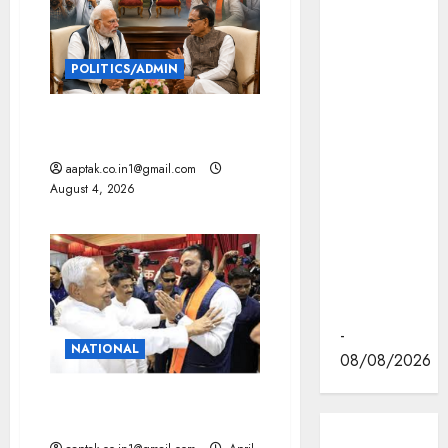
मोहन यादव ने
इंदौर के
ब्रिलियंट
POLITICS/ADMIN
कन्वेंशन सेंटर
में "न्याय तक
दतिया, बांकीपुर में हार पर BJP में
पहुँच बढ़ाने"
घमासान, पूर्व CM से मिले PM
पर आयोजित
aaptak.co.in1@gmail.com
वेस्ट ज़ोन
August 4, 2026
क्षेत्रीय
सम्मेलन में
वीडियो का
लोकार्पण
किया।
-
NATIONAL
08/08/2026
सम्राट के पास गृह समेत 29 विभाग,
JDU से 2 डिप्टी CM