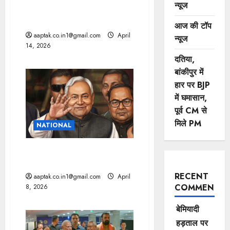
न्यूज
नीतीश का CM पद से इस्तीफा,
चौधरी नए ‘सम्राट’
आज की टॉप
aaptak.co.in1@gmail.com
April
न्यूज
14, 2026
दतिया,
बांकीपुर में
हार पर BJP
में घमासान,
पूर्व CM से
मिले PM
NATIONAL
नीतीश कुमार के इस्तीफे के बाद कौन
बनेगा सीएम?, रेस में ये नाम
RECENT
aaptak.co.in1@gmail.com
April
COMMENTS
8, 2026
बेमियादी
हड़ताल पर