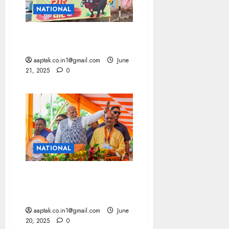
NATIONAL
चुनाव से पहले पोस्टर वॉर, सियासत
में उबाल
aaptak.co.in1@gmail.com
June
21, 2025
0
NATIONAL
प्रभु जगन्नाथ की धरती पर आना
चाहता था, इसलिए ट्रंप का निमंत्रण
ठुकराया: मोदी
aaptak.co.in1@gmail.com
June
20, 2025
0