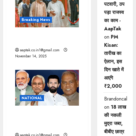
पटवारी, ठप
पड़ा राजस्व
का काम -
Breaking News
AapTak
बिहार में एनडीए 200 पार,
on
PM
महागठबंधन 25 पर अटका
Kisan:
aaptak.co.in1@gmail.com
तारीख का
November 14, 2025
ऐलान, इस
दिन खाते में
आएंगे
₹2,000
NATIONAL
Brandoncah
on
18 लाख
Bihar Election: 20 साल बाद
की नकली
JDU-BJP अब “जुड़वां भाई”, चिराग
मुद्रा जब्त,
की बड़ी जीत
बीबीए छात्र
aaptak.co.in1@gmail.com