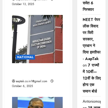
समेत 6
October 13, 2025
गिरफ्तार
NEET पेपर
लीक विवाद
पर घिरी
सरकार,
प्रधान ने
दिया इस्तीफा
NATIONAL
- AapTak
on
7 राज्यों
बिहार: 2 चरणों में 6, 11 नवंबर को
में 10वीं—
वोटिंग, 14 को बनेगी सरकार
12वीं ​के लिए
aaptak.co.in1@gmail.com
होगा एक
October 6, 2025
समान बोर्ड
Antoniomop
on
18 लाख