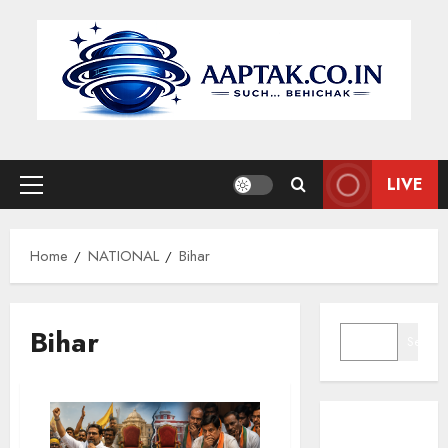
Skip
to
content
LIVE
Primary
Menu
Home
NATIONAL
Bihar
SEARCH
Bihar
Search
मुख्यमंत्री डॉ.