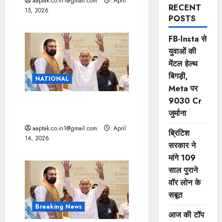
aaptak.co.in1@gmail.com
April
RECENT
15, 2026
POSTS
FB-Insta से
युवाओं की
मेंटल हेल्थ
बिगड़ी,
NATIONAL
Meta पर
9030 Cr
सम्राट चौधरी बिहार की कमान
जुर्माना
संभालने वाले पहले BJP नेता
aaptak.co.in1@gmail.com
April
ब्रिटिश
14, 2026
सरकार ने
मांगे 109
साल पुराने
वॉर लोन के
सबूत
Breaking News
आज की टॉप