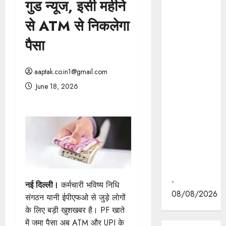
गुड न्यूज, इसी महीने
मुख्यमंत्री डॉ.
मोहन यादव ने
से ATM से निकलेगा
इंदौर के
पैसा
ब्रिलियंट
कन्वेंशन सेंटर
में "न्याय तक
aaptak.co.in1@gmail.com
पहुँच बढ़ाने"
June 18, 2026
पर आयोजित
वेस्ट ज़ोन
क्षेत्रीय
सम्मेलन में
वीडियो का
लोकार्पण
किया।
-
नई दिल्ली।
कर्मचारी भविष्य निधि
08/08/2026
संगठन यानी ईपीएफओ से जुड़े लोगों
के लिए बड़ी खुशखबर है। PF खाते
में जमा पैसा अब ATM और UPI के